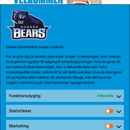
Denne hjemmeside bruger cookies
17 JUL 2026
For at give dig de bedste oplevelser bruger vi teknologier som cookies
TALENT BLIVER FULDTIDSBJØRN
til at gemme og/eller få adgang til enhedsoplysninger. Hvis du giver dit
samtykke til disse teknologier, kan vi behandle data som f.eks.
Anton Katholm har skrevet under med Bakken Bears
browsingadfærd eller unikke ID'er på dette websted. Hvis du ikke giver
for endnu en sæson. Sidste sæson havde...
dit samtykke eller trækker dit samtykke tilbage, kan det have en
negativ indvirkning på visse funktioner og egenskaber.
Funktionsdygtig
Altid aktiv
Statistikker
Statist
Marketing
Market