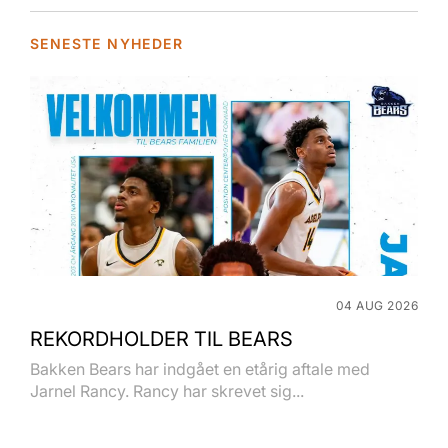
SENESTE NYHEDER
04 AUG 2026
REKORDHOLDER TIL BEARS
Bakken Bears har indgået en etårig aftale med
Jarnel Rancy. Rancy har skrevet sig...