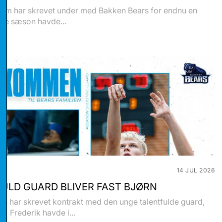
olm har skrevet under med Bakken Bears for endnu en
ste sæson havde...
stikker
14 JUL 2026
ULD GUARD BLIVER FAST BJØRN
eting
s har skrevet kontrakt med den unge talentfulde guard,
e. Frederik havde i...