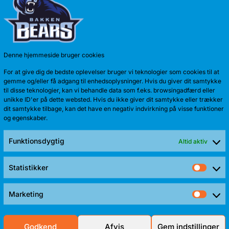
Anton Kath
sæson. Sid
Denne hjemmeside bruger cookies
For at give dig de bedste oplevelser bruger vi teknologier som cookies til at
gemme og/eller få adgang til enhedsoplysninger. Hvis du giver dit samtykke
til disse teknologier, kan vi behandle data som f.eks. browsingadfærd eller
unikke ID'er på dette websted. Hvis du ikke giver dit samtykke eller trækker
dit samtykke tilbage, kan det have en negativ indvirkning på visse funktioner
og egenskaber.
Funktionsdygtig
Altid aktiv
Statistikker
Stati
TALENTF
Marketing
Mark
Bakken Bear
Frederik Sti
Godkend
Afvis
Gem indstillinger