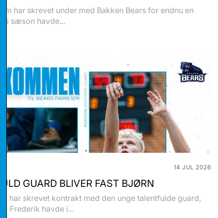
olm har skrevet under med Bakken Bears for endnu en
ste sæson havde...
stikker
14 JUL 2026
ULD GUARD BLIVER FAST BJØRN
eting
s har skrevet kontrakt med den unge talentfulde guard,
e. Frederik havde i...