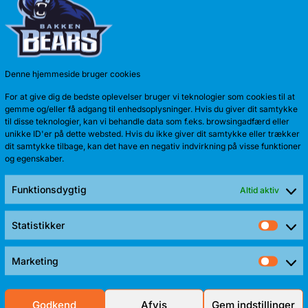
Anton Kath
sæson. Sid
Denne hjemmeside bruger cookies
For at give dig de bedste oplevelser bruger vi teknologier som cookies til at
gemme og/eller få adgang til enhedsoplysninger. Hvis du giver dit samtykke
til disse teknologier, kan vi behandle data som f.eks. browsingadfærd eller
unikke ID'er på dette websted. Hvis du ikke giver dit samtykke eller trækker
dit samtykke tilbage, kan det have en negativ indvirkning på visse funktioner
og egenskaber.
Funktionsdygtig
Altid aktiv
Statistikker
Stati
TALENTF
Marketing
Mark
Bakken Bear
Frederik Sti
Godkend
Afvis
Gem indstillinger