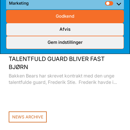
Marketing
Market
Godkend
Afvis
Gem indstillinger
14 JUL 2026
TALENTFULD GUARD BLIVER FAST
BJØRN
Bakken Bears har skrevet kontrakt med den unge
talentfulde guard, Frederik Stie. Frederik havde i...
NEWS ARCHIVE