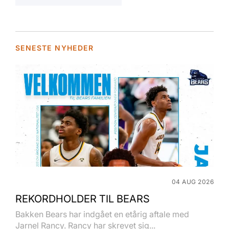
SENESTE NYHEDER
04 AUG 2026
REKORDHOLDER TIL BEARS
Bakken Bears har indgået en etårig aftale med
Jarnel Rancy. Rancy har skrevet sig...