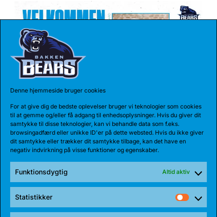
Denne hjemmeside bruger cookies
For at give dig de bedste oplevelser bruger vi teknologier som cookies
17 JUL 2026
til at gemme og/eller få adgang til enhedsoplysninger. Hvis du giver dit
samtykke til disse teknologier, kan vi behandle data som f.eks.
TALENT BLIVER FULDTIDSBJØRN
browsingadfærd eller unikke ID'er på dette websted. Hvis du ikke giver
dit samtykke eller trækker dit samtykke tilbage, kan det have en
Anton Katholm har skrevet under med Bakken Bears
negativ indvirkning på visse funktioner og egenskaber.
for endnu en sæson. Sidste sæson havde...
Funktionsdygtig
Altid aktiv
Statistikker
Statist