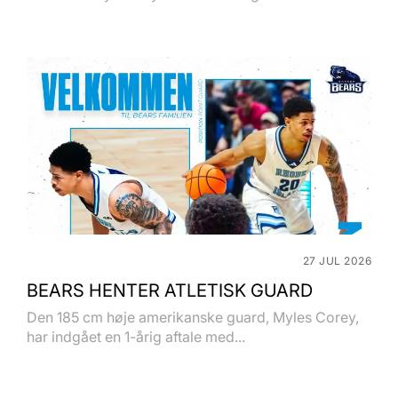
27 JUL 2026
BEARS HENTER ATLETISK GUARD
Den 185 cm høje amerikanske guard, Myles Corey,
har indgået en 1-årig aftale med...