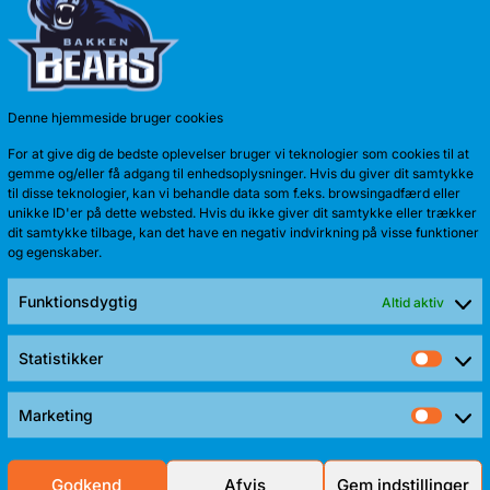
Anton Kath
sæson. Sid
Denne hjemmeside bruger cookies
For at give dig de bedste oplevelser bruger vi teknologier som cookies til at
gemme og/eller få adgang til enhedsoplysninger. Hvis du giver dit samtykke
til disse teknologier, kan vi behandle data som f.eks. browsingadfærd eller
unikke ID'er på dette websted. Hvis du ikke giver dit samtykke eller trækker
dit samtykke tilbage, kan det have en negativ indvirkning på visse funktioner
og egenskaber.
Funktionsdygtig
Altid aktiv
Statistikker
Stati
TALENTF
Marketing
Mark
Bakken Bear
Frederik Sti
Godkend
Afvis
Gem indstillinger