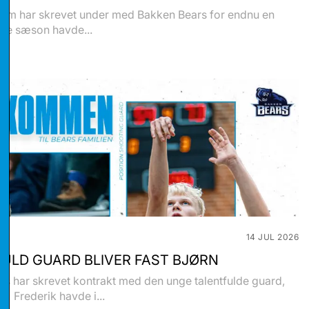
olm har skrevet under med Bakken Bears for endnu en
ste sæson havde...
stikker
14 JUL 2026
ULD GUARD BLIVER FAST BJØRN
eting
s har skrevet kontrakt med den unge talentfulde guard,
e. Frederik havde i...