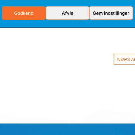
TALENTF
Godkend
Afvis
Gem indstillinger
Bakken Bear
Frederik Sti
NEWS A