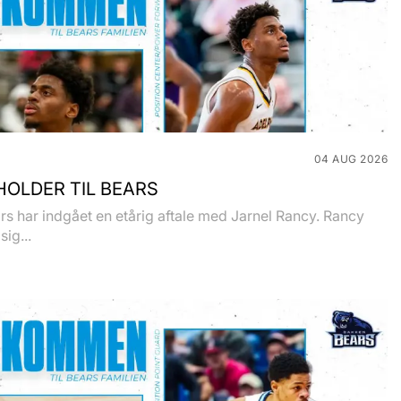
04 AUG 2026
OLDER TIL BEARS
s har indgået en etårig aftale med Jarnel Rancy. Rancy
sig...