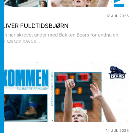
17 JUL 2026
BLIVER FULDTIDSBJØRN
olm har skrevet under med Bakken Bears for endnu en
ste sæson havde...
stikker
eting
14 JUL 2026