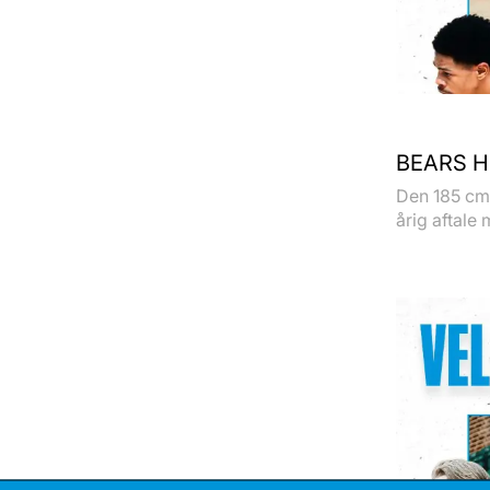
BEARS H
Den 185 cm 
årig aftale 