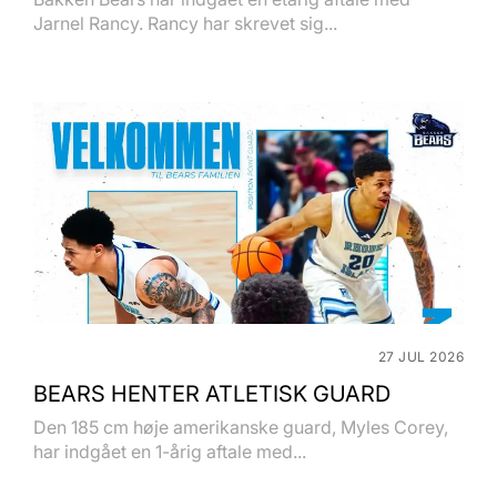
Jarnel Rancy. Rancy har skrevet sig...
27 JUL 2026
BEARS HENTER ATLETISK GUARD
Den 185 cm høje amerikanske guard, Myles Corey,
har indgået en 1-årig aftale med...