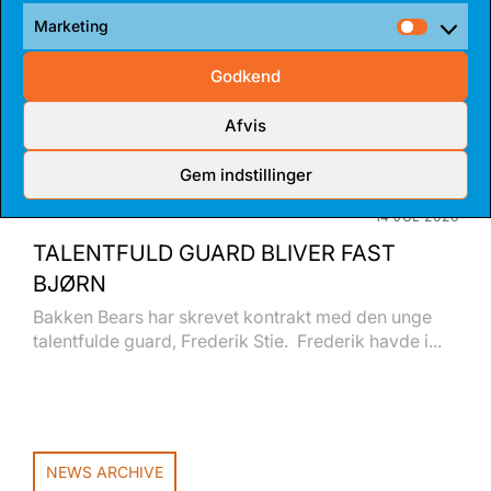
Marketing
Market
Godkend
Afvis
Gem indstillinger
14 JUL 2026
TALENTFULD GUARD BLIVER FAST
BJØRN
Bakken Bears har skrevet kontrakt med den unge
talentfulde guard, Frederik Stie. Frederik havde i...
NEWS ARCHIVE