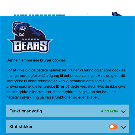
Denne hjemmeside bruger cookies
For at give dig de bedste oplevelser bruger vi teknologier som cookies
til at gemme og/eller få adgang til enhedsoplysninger. Hvis du giver dit
17 JUL 2026
samtykke til disse teknologier, kan vi behandle data som f.eks.
browsingadfærd eller unikke ID'er på dette websted. Hvis du ikke giver
TALENT BLIVER FULDTIDSBJØRN
dit samtykke eller trækker dit samtykke tilbage, kan det have en
Anton Katholm har skrevet under med Bakken Bears
negativ indvirkning på visse funktioner og egenskaber.
for endnu en sæson. Sidste sæson havde...
Funktionsdygtig
Altid aktiv
Statistikker
Statist