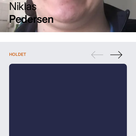
Niklas
Pedersen
HOLDET