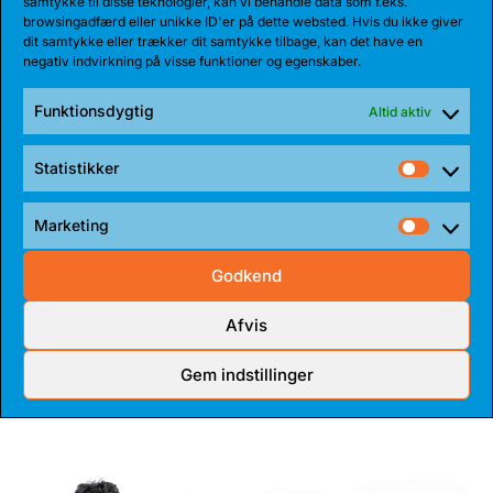
samtykke til disse teknologier, kan vi behandle data som f.eks.
i aktion
browsingadfærd eller unikke ID'er på dette websted. Hvis du ikke giver
dit samtykke eller trækker dit samtykke tilbage, kan det have en
negativ indvirkning på visse funktioner og egenskaber.
Kom i bjørnehulen i Vejlby-
Funktionsdygtig
Altid aktiv
Risskov Hallen.
Statistikker
Statist
Marketing
Market
Godkend
KØB BILLET
Afvis
Gem indstillinger