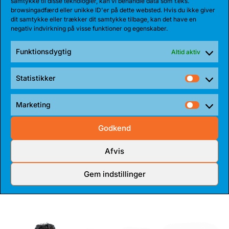
samtykke til disse teknologier, kan vi behandle data som f.eks.
i aktion
browsingadfærd eller unikke ID'er på dette websted. Hvis du ikke giver
dit samtykke eller trækker dit samtykke tilbage, kan det have en
negativ indvirkning på visse funktioner og egenskaber.
Kom i bjørnehulen i Vejlby-
Funktionsdygtig
Altid aktiv
Risskov Hallen.
Statistikker
Statist
Marketing
Market
Godkend
KØB BILLET
Afvis
Gem indstillinger