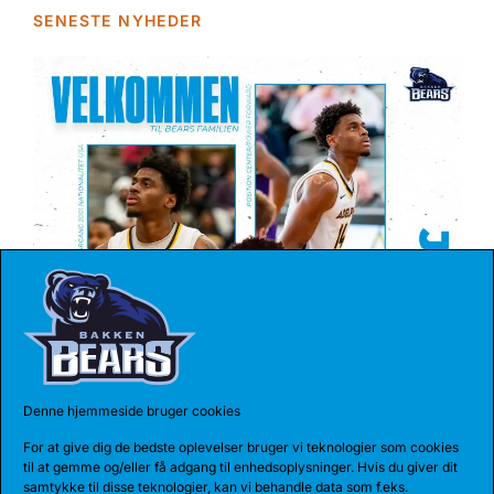
SENESTE NYHEDER
04 AUG 2026
REKORDHOLDER TIL BEARS
Bakken Bears har indgået en etårig aftale med
Jarnel Rancy. Rancy har skrevet sig...
Denne hjemmeside bruger cookies
For at give dig de bedste oplevelser bruger vi teknologier som cookies
til at gemme og/eller få adgang til enhedsoplysninger. Hvis du giver dit
samtykke til disse teknologier, kan vi behandle data som f.eks.