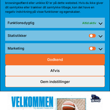
browsingadfærd eller unikke ID'er på dette websted. Hvis du ikke giver
dit samtykke eller trækker dit samtykke tilbage, kan det have en
negativ indvirkning på visse funktioner og egenskaber.
Funktionsdygtig
Altid aktiv
Statistikker
Statist
Marketing
Market
27 JUL 2026
Godkend
BEARS HENTER ATLETISK GUARD
Den 185 cm høje amerikanske guard, Myles Corey,
Afvis
har indgået en 1-årig aftale med...
Gem indstillinger